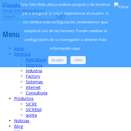
Este Sitio Web utiliza cookies propias y de terceros
email: info@qazaba.es
para asegurar la mejor experiencia al usuario. Si
no cambia esta configuración, entendemos que
acepta el uso de las mismas. Puede cambiar la
Menu
configuración de su navegador u obtener más
información aquí.
Inicio
Servicios
Agricultura
Acepto
+Info
Empresa
Industria
Factory
Sistemas
Internet
Consultoría
Productos
SICRE
SICREtpl
qonta
Noticias
Blog