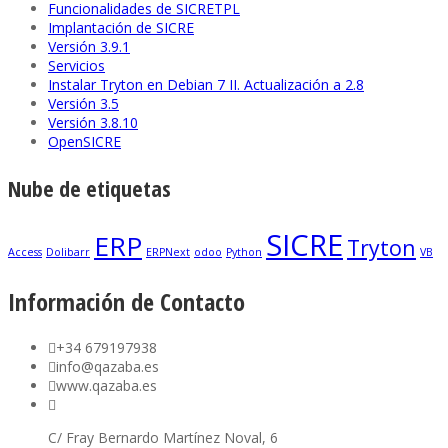
Funcionalidades de SICRETPL
Implantación de SICRE
Versión 3.9.1
Servicios
Instalar Tryton en Debian 7 II. Actualización a 2.8
Versión 3.5
Versión 3.8.10
OpenSICRE
Nube de etiquetas
SICRE
ERP
Tryton
Access
Dolibarr
ERPNext
odoo
Python
VB
Información de Contacto
+34 679197938
info@qazaba.es
www.qazaba.es
C/ Fray Bernardo Martínez Noval, 6