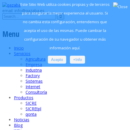
Este Sitio Web utiliza cookies propias y de terceros
email: info@qazaba.es
para asegurar la mejor experiencia al usuario. Si
no cambia esta configuración, entendemos que
acepta el uso de las mismas. Puede cambiar la
Menu
configuración de su navegador u obtener más
información aquí.
Inicio
Servicios
Agricultura
Acepto
+Info
Empresa
Industria
Factory
Sistemas
Internet
Consultoría
Productos
SICRE
SICREtpl
qonta
Noticias
Blog