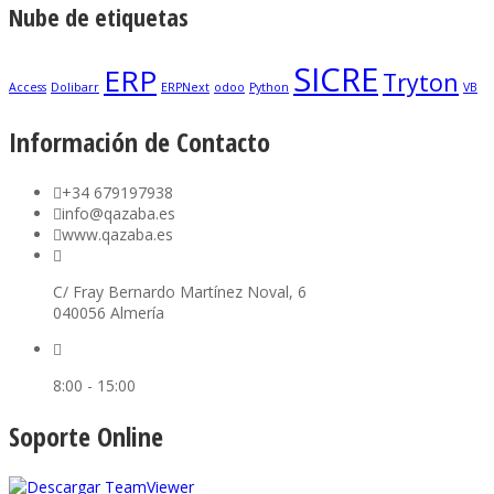
Nube de etiquetas
SICRE
ERP
Tryton
Access
Dolibarr
ERPNext
odoo
Python
VB
Información de Contacto
+34 679197938
info@qazaba.es
www.qazaba.es
C/ Fray Bernardo Martínez Noval, 6
040056 Almería
8:00 - 15:00
Soporte Online