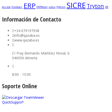
SICRE
ERP
Tryton
Access
Dolibarr
ERPNext
odoo
Python
VB
Información de Contacto
+34 679197938
info@qazaba.es
www.qazaba.es
C/ Fray Bernardo Martínez Noval, 6
040056 Almería
8:00 - 15:00
Soporte Online
Descargar TeamViewer