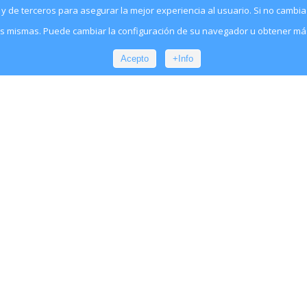
as y de terceros para asegurar la mejor experiencia al usuario. Si no camb
as mismas. Puede cambiar la configuración de su navegador u obtener má
Acepto
+Info