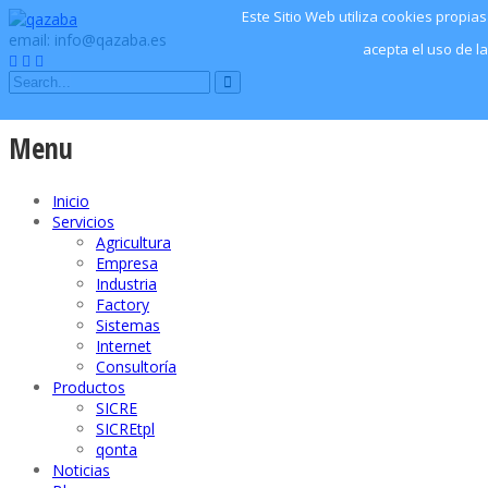
Este Sitio Web utiliza cookies propi
email: info@qazaba.es
acepta el uso de l
Menu
Inicio
Servicios
Agricultura
Empresa
Industria
Factory
Sistemas
Internet
Consultoría
Productos
SICRE
SICREtpl
qonta
Noticias