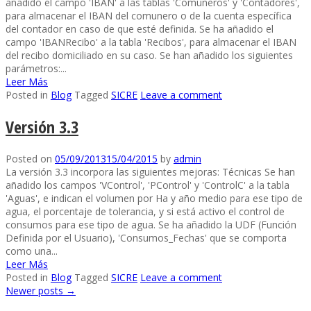
añadido el campo 'IBAN' a las tablas 'Comuneros' y 'Contadores',
para almacenar el IBAN del comunero o de la cuenta específica
del contador en caso de que esté definida. Se ha añadido el
campo 'IBANRecibo' a la tabla 'Recibos', para almacenar el IBAN
del recibo domiciliado en su caso. Se han añadido los siguientes
parámetros:...
Leer Más
Posted in
Blog
Tagged
SICRE
Leave a comment
Versión 3.3
Posted on
05/09/2013
15/04/2015
by
admin
La versión 3.3 incorpora las siguientes mejoras: Técnicas Se han
añadido los campos 'VControl', 'PControl' y 'ControlC' a la tabla
'Aguas', e indican el volumen por Ha y año medio para ese tipo de
agua, el porcentaje de tolerancia, y si está activo el control de
consumos para ese tipo de agua. Se ha añadido la UDF (Función
Definida por el Usuario), 'Consumos_Fechas' que se comporta
como una...
Leer Más
Posted in
Blog
Tagged
SICRE
Leave a comment
Newer posts
→