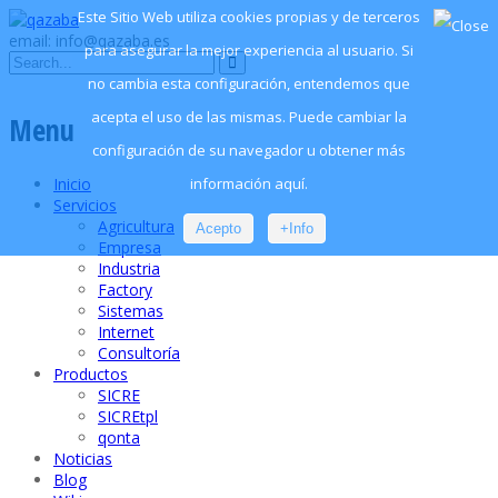
Este Sitio Web utiliza cookies propias y de terceros
email: info@qazaba.es
para asegurar la mejor experiencia al usuario. Si
no cambia esta configuración, entendemos que
acepta el uso de las mismas. Puede cambiar la
Menu
configuración de su navegador u obtener más
información aquí.
Inicio
Servicios
Agricultura
Acepto
+Info
Empresa
Industria
Factory
Sistemas
Internet
Consultoría
Productos
SICRE
SICREtpl
qonta
Noticias
Blog