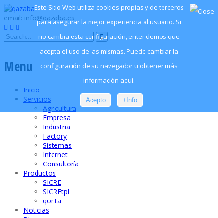
Este Sitio Web utiliza cookies propias y de terceros
email: info@qazaba.es
para asegurar la mejor experiencia al usuario. Si
no cambia esta configuración, entendemos que
acepta el uso de las mismas. Puede cambiar la
Menu
configuración de su navegador u obtener más
información aquí.
Inicio
Servicios
Acepto
+Info
Agricultura
Empresa
Industria
Factory
Sistemas
Internet
Consultoría
Productos
SICRE
SICREtpl
qonta
Noticias