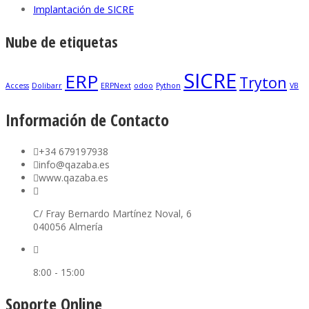
Implantación de SICRE
Nube de etiquetas
SICRE
ERP
Tryton
Access
Dolibarr
ERPNext
odoo
Python
VB
Información de Contacto
+34 679197938
info@qazaba.es
www.qazaba.es
C/ Fray Bernardo Martínez Noval, 6
040056 Almería
8:00 - 15:00
Soporte Online