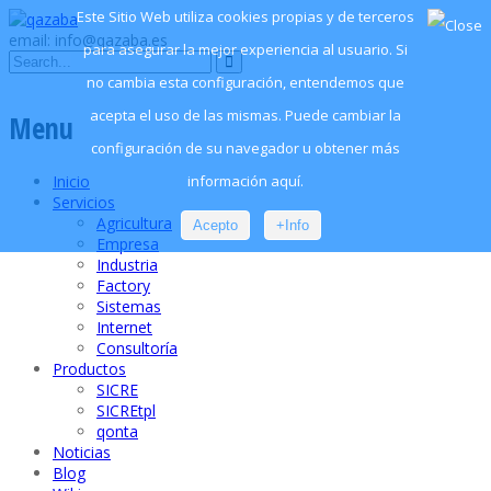
Este Sitio Web utiliza cookies propias y de terceros
email: info@qazaba.es
para asegurar la mejor experiencia al usuario. Si
no cambia esta configuración, entendemos que
acepta el uso de las mismas. Puede cambiar la
Menu
configuración de su navegador u obtener más
información aquí.
Inicio
Servicios
Agricultura
Acepto
+Info
Empresa
Industria
Factory
Sistemas
Internet
Consultoría
Productos
SICRE
SICREtpl
qonta
Noticias
Blog